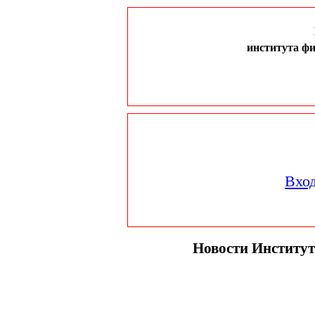
института ф
Вход
Новости Институ