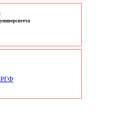
я
университета
ы РГФ